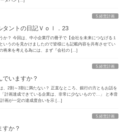
5.経営計画
ルタントの日記Ｖｏｌ．23
うか？ 今回は、中小企業庁の冊子で【会社を未来につなげる１
というのを見かけましたので皆様にも記載内容を共有させてい
将来を考える為には、まず『会社の […]
5.経営計画
んでいますか？
は、2割～3割に満たない？ 正直なところ、銀行の方ともお話を
 「計画達成できている企業は、非常に少ないもので…」 と本音
計画が一定の達成度合いを示 […]
5.経営計画
ますか？