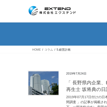
コ
ナ
ン
ビ
テ
ゲ
ン
ー
ツ
シ
へ
ョ
ス
ン
キ
に
ッ
移
HOME
コラム
5.経営計画
プ
動
2019年7月24日
「 長野県内企業、
再生士 坂将典の日
2019年07月17日付けの
間調査 」の記事が掲載され
下、一部抜粋です） 帝国デー