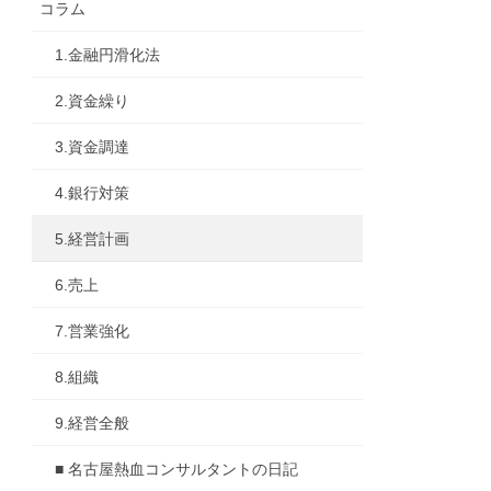
コラム
1.金融円滑化法
2.資金繰り
3.資金調達
4.銀行対策
5.経営計画
6.売上
7.営業強化
8.組織
9.経営全般
■ 名古屋熱血コンサルタントの日記