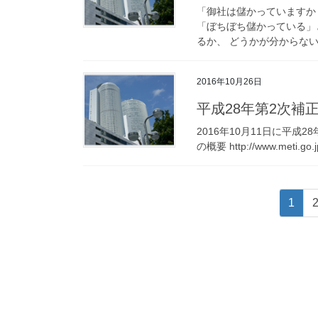
「御社は儲かっていますか
「ぼちぼち儲かっている」
るか、 どうかが分からない
2016年10月26日
平成28年第2次補
2016年10月11日に平成
の概要 http://www.meti.go.j
投
固
1
稿
定
ペ
の
ー
ペ
ジ
ー
ジ