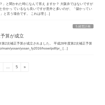
？」と聞かれた時になんて答え ますか？ 大阪弁ではないですが
と分かっ ているなら良いですが意外と多いのが、「儲かってい
」と言う場合です。 これは理 […]
5.経営計画
正予算が成立
28年第2次補正予算が成立されました。 平成28年度第2次補正予算
p/main/yosan/yosan_fy2016/hosei/pdf/pr_ […]
固
固
2
…
5
»
定
定
ペ
ペ
ー
ー
ジ
ジ