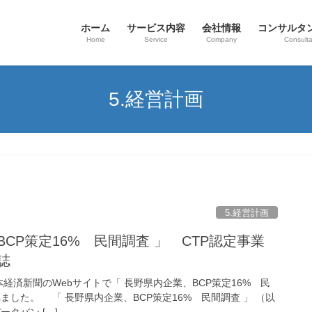
ホーム
サービス内容
会社情報
コンサルタ
Home
Service
Company
Consulta
5.経営計画
5.経営計画
BCP策定16% 民間調査 」 CTP認定事業
誌
日本経済新聞のWebサイトで「 長野県内企業、BCP策定16% 民
ました。 「 長野県内企業、BCP策定16% 民間調査 」 （以
タバン […]