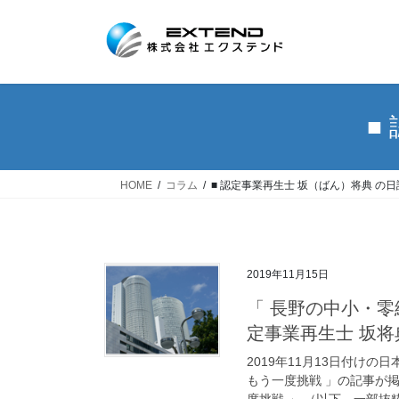
コ
ナ
ン
ビ
テ
ゲ
ン
ー
ツ
シ
へ
ョ
■
ス
ン
キ
に
ッ
移
HOME
コラム
■ 認定事業再生士 坂（ばん）将典 の日
プ
動
2019年11月15日
「 長野の中小・零
定事業再生士 坂将
2019年11月13日付け
もう一度挑戦 」の記事が
度挑戦 」 （以下、一部抜粋で