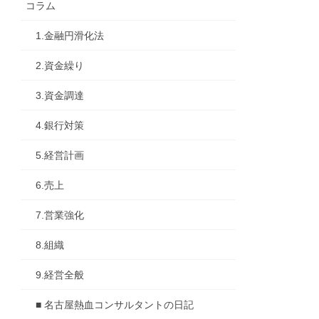
コラム
1.金融円滑化法
2.資金繰り
3.資金調達
4.銀行対策
5.経営計画
6.売上
7.営業強化
8.組織
9.経営全般
■ 名古屋熱血コンサルタントの日記