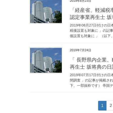
2019年8月23日
「経産省、軽減税
認定事業再生士 坂
2019年08月27日付け
税後設置も対象に 」の記
後設置も対象に 」 （以下、
2019年7月24日
「 長野県内企業、
再生士 坂将典の日
2019年07月17日付けの
間調査 」の記事が掲載され
下、一部抜粋です） 帝国デー
投
固
1
2
定