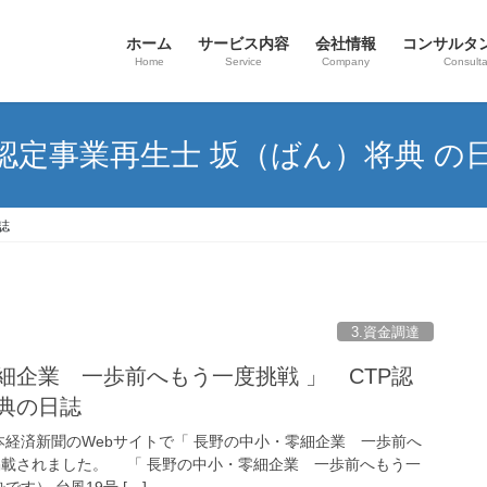
ホーム
サービス内容
会社情報
コンサルタ
Home
Service
Company
Consulta
 認定事業再生士 坂（ばん）将典 の
誌
3.資金調達
細企業 一歩前へもう一度挑戦 」 CTP認
典の日誌
の日本経済新聞のWebサイトで「 長野の中小・零細企業 一歩前へ
掲載されました。 「 長野の中小・零細企業 一歩前へもう一
す） 台風19号 […]