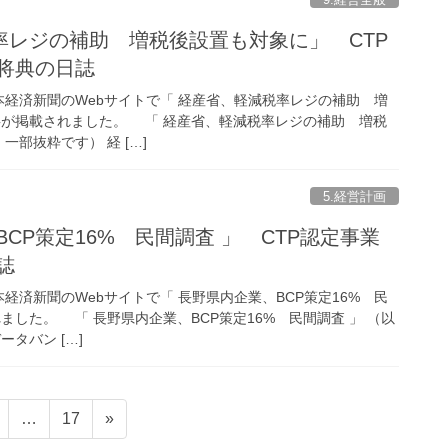
率レジの補助 増税後設置も対象に」 CTP
将典の日誌
の日本経済新聞のWebサイトで「 経産省、軽減税率レジの補助 増
事が掲載されました。 「 経産省、軽減税率レジの補助 増税
一部抜粋です） 経 […]
5.経営計画
BCP策定16% 民間調査 」 CTP認定事業
誌
日本経済新聞のWebサイトで「 長野県内企業、BCP策定16% 民
ました。 「 長野県内企業、BCP策定16% 民間調査 」 （以
タバン […]
固
固
…
17
»
定
定